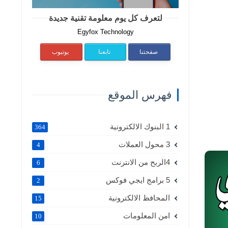
لتعرف كل يوم معلومة تقنية جديدة
Egyfox Technology
صفحتنا
تابعنا
يوتيوب
فهرس الموقع
1 البنوك الالكترونية
364
3 محول العملات
4
4الربح من الانترنت
6
5 برامج ايجي فوكس
2
المحافظ الالكترونية
15
امن المعلومات
10