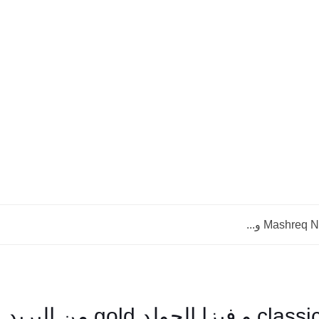
اعرف كل حاجة عن فيزا كلاسيك classic و فيزا الجولد gold من البريد