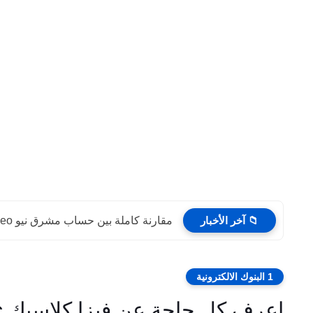
📁 آخر الأخبار
مقارنة كاملة بين حساب مشرق نيو Mashreq Neo و...
1 البنوك الالكترونية