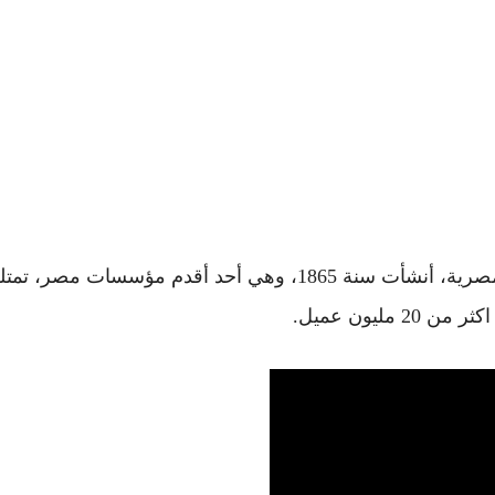
الهيئة القومية للبريد أو البريد المصري هي هيئة حكومية مصرية، أنشأت سنة 1865، وهي أحد أقدم مؤسسات مصر،
مليون عميل.