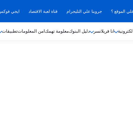
علي الموقع ؟
جروبنا علي التليجرام
قناة لعبة الاقتصاد
ايجي فوكس ب
لكترونية
انا فريلانسر
دليل البنوك
معلومة تهمك
امن المعلومات
تطبيقات