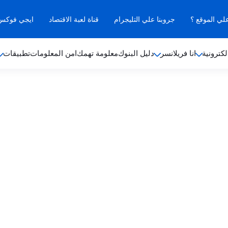
علي الموقع ؟
جروبنا علي التليجرام
قناة لعبة الاقتصاد
ايجي فوكس ب
لكترونية
انا فريلانسر
دليل البنوك
معلومة تهمك
امن المعلومات
تطبيقات