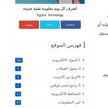
لتعرف كل يوم معلومة تقنية جديدة
Egyfox Technology
لية أو
صفحتنا
تابعنا
يوتيوب
مستقل
فهرس الموقع
1 البنوك الالكترونية
364
3 محول العملات
4
توى
4الربح من الانترنت
6
5 برامج ايجي فوكس
2
المحافظ الالكترونية
15
امن المعلومات
10