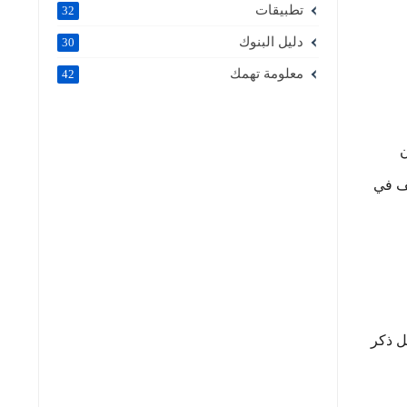
تطبيقات
32
دليل البنوك
30
معلومة تهمك
42
ن
ف في
ل ذكر