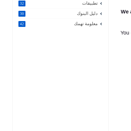
تطبيقات
32
We 
دليل البنوك
30
معلومة تهمك
42
You 