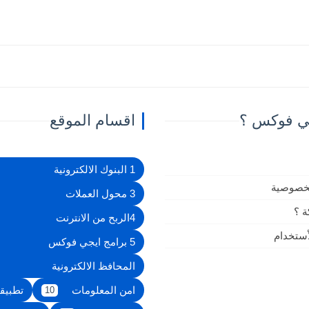
ي فوكس ؟
اقسام الموقع
1 البنوك الالكترونية
خصوصية
3 محول العملات
ة ؟
4الربح من الانترنت
أستخدام
5 برامج ايجي فوكس
المحافظ الالكترونية
امن المعلومات
تطبيق
10