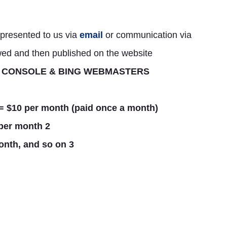
e presented to us via
email
or communication via
iewed and then published on the website.
RCH CONSOLE & BING WEBMASTERS
k = $10 per month (paid once a month)
2 do-follow links = $20 per month
3 do-follow links = $30 per month, and so on