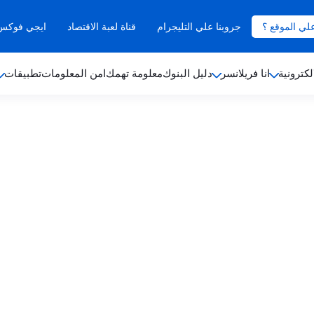
علي الموقع ؟
جروبنا علي التليجرام
قناة لعبة الاقتصاد
ايجي فوكس ب
لكترونية
انا فريلانسر
دليل البنوك
معلومة تهمك
امن المعلومات
تطبيقات