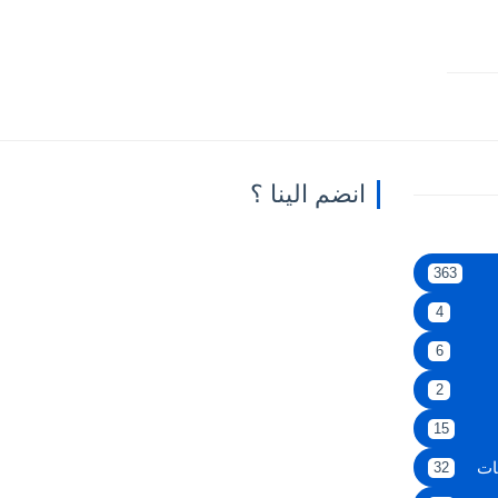
انضم الينا ؟
363
4
6
2
15
ات
32