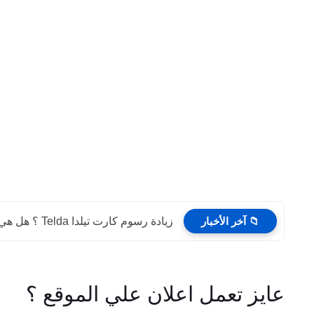
📁 آخر الأخبار
زيادة رسوم كارت تيلدا Telda ؟ هل هي بداية نهاية...
عايز تعمل اعلان علي الموقع ؟