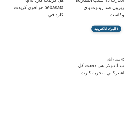
الكارت ده كسب المقارنة!
هل كريدت كارد qnb
ريزون ضد ريدوت باي
bebasata هو اقوي كريدت
وكاست...
كارد في...
1 البنوك الالكترونية
منذ 7 أيام
ب 1 دولار بس دفعت كل
اشتركاتي - تجربة كارت...