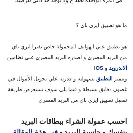
فى المرة الواحدة 
100
 ج ولا يوجد حد ادنى للرصيد.
ما هو تطبيق ايزي باي ؟
هو تطبيق علي الهواتف المحمولة خاص بفيزا ايزي باي 
من البريد المصري و اصدره البريد المصري علي نظامين 
الاندرويد 
و 
IOS
ويتميز 
التطبيق
 بسهولته و قدرته علي تحويل الأموال في 
غضون دقايق بسيطة و فيما يلي سوف نستعرض طريقة 
تفعيل تطبيق ايزي باي من البريد المصري
احسب عمولة الشراء ببطاقات البريد
بنفسك - حاسبة البريد -
في هذة المقالة