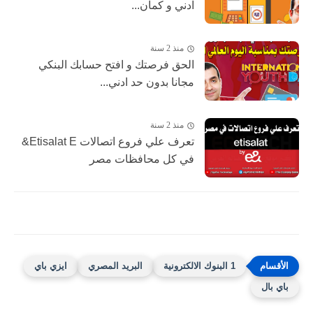
ادني و كمان...
منذ 2 سنة
الحق فرصتك و افتح حسابك البنكي
مجانا بدون حد ادني...
منذ 2 سنة
تعرف علي فروع اتصالات Etisalat E&
في كل محافظات مصر
1 البنوك الالكترونية
البريد المصري
ايزي باي
باي بال