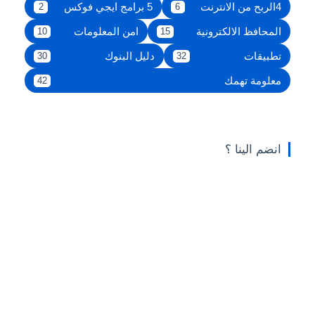
4الربح من الانترنت
5 برامج ايجي فوكس
2
6
المحافظ الالكترونية
امن المعلومات
10
15
تطبيقات
دليل البنوك
30
32
معلومة تهمك
42
انضم الينا ؟