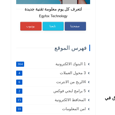
لتعرف كل يوم معلومة تقنية جديدة
Egyfox Technology
صفحتنا
تابعنا
يوتيوب
فهرس الموقع
1 البنوك الالكترونية
364
3 محول العملات
4
4الربح من الانترنت
6
5 برامج ايجي فوكس
2
اق في
المحافظ الالكترونية
15
امن المعلومات
10