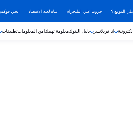
علي الموقع ؟
جروبنا علي التليجرام
قناة لعبة الاقتصاد
ايجي فوكس ب
لكترونية
انا فريلانسر
دليل البنوك
معلومة تهمك
امن المعلومات
تطبيقات