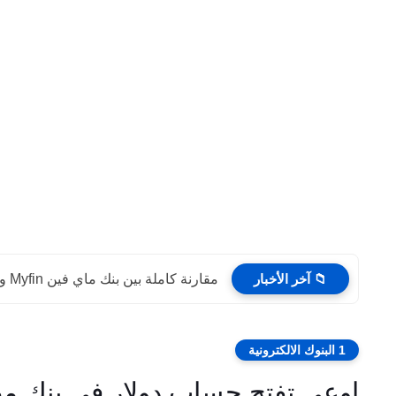
📁 آخر الأخبار
مقارنة كاملة بين بنك ماي فين Myfin و محفظة ريدوت...
1 البنوك الالكترونية
اوعي تفتح حساب دولار في بنك مصر