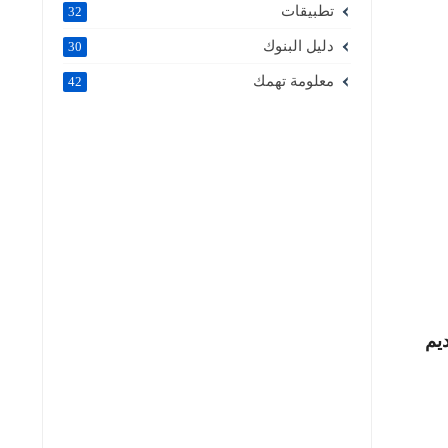
تطبيقات
32
دليل البنوك
30
معلومة تهمك
42
يم