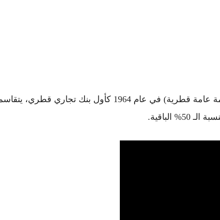
تأسس بنك قطر الوطني (مجموعة QNB – شركة مساهمة عامة قطرية) في عام 1964 كأول بنك تجاري قطري، يتقا