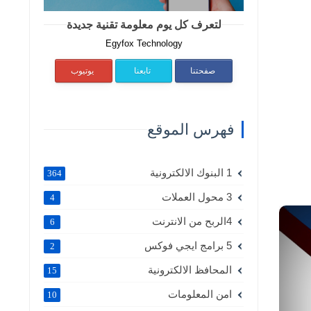
لتعرف كل يوم معلومة تقنية جديدة
Egyfox Technology
صفحتنا
تابعنا
يوتيوب
فهرس الموقع
1 البنوك الالكترونية
364
3 محول العملات
4
4الربح من الانترنت
6
5 برامج ايجي فوكس
2
المحافظ الالكترونية
15
امن المعلومات
10