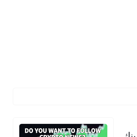
زاي تفتح حساب دولاري USD في بنك