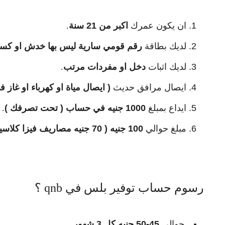
ان يكون عمرك
اكبر من 21 سنة
.
لديك بطاقة
رقم قومي سارية ليس بها خدش او كسر ا
لديك اثبات
دخل او مفردات مرتب
.
ايصال مرافق حديث
( ايصال مياة او كهرباء او غاز في اخر
ايداع بمبلغ
1000 جنيه في حساب ( تحت تصرفك )
.
مبلغ حوالي
100 جنيه ( 70 جنيه مصاريف فيزا كلاسيك الخاصة بالحساب التوفير و الباقي رسوم للحساب )
رسوم حساب توفير بلس في qnb ؟
حوالي
45-50 جنيه كل 3 شهور
.