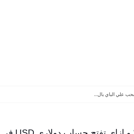
ب علي الباي بال...
ازاي تطلع فيزا بالدولار في مصر ؟ و ا