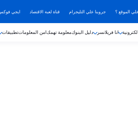
علي الموقع ؟
جروبنا علي التليجرام
قناة لعبة الاقتصاد
ايجي فوكس ب
لكترونية
انا فريلانسر
دليل البنوك
معلومة تهمك
امن المعلومات
تطبيقات