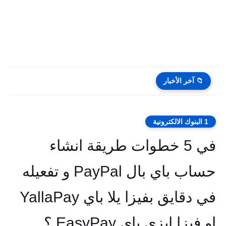
📁 آخر الأخبار
1 البنوك الالكترونية
في 5 خطوات طريقة انشاء
حساب باي بال PayPal و تفعيله
في دقايق بفيزا يلا باي YallaPay
او فيزا ايزي باي EasyPay ؟