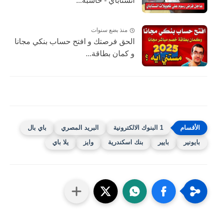
انستاباي - حاسبة...
منذ بضع سنوات
الحق فرصتك و افتح حساب بنكي مجانا
و كمان بطاقة...
1 البنوك الالكترونية
البريد المصري
باي بال
بايونير
بايير
بنك اسكندرية
وايز
يلا باي