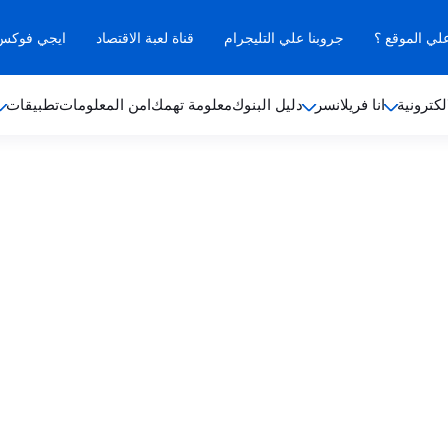
علي الموقع ؟
جروبنا علي التليجرام
قناة لعبة الاقتصاد
ايجي فوكس ب
لكترونية
انا فريلانسر
دليل البنوك
معلومة تهمك
امن المعلومات
تطبيقات