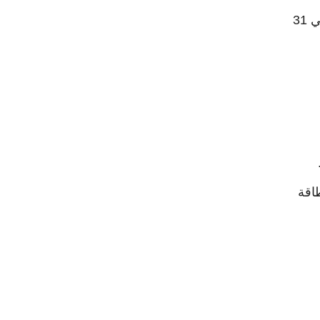
بمناسبة " اليوم العالمي للمرأة " بنك مصر يقدم باقة من المزايا والعروض المجانية في الفترة من 8 مارس 2026 الي 31
بطاقة