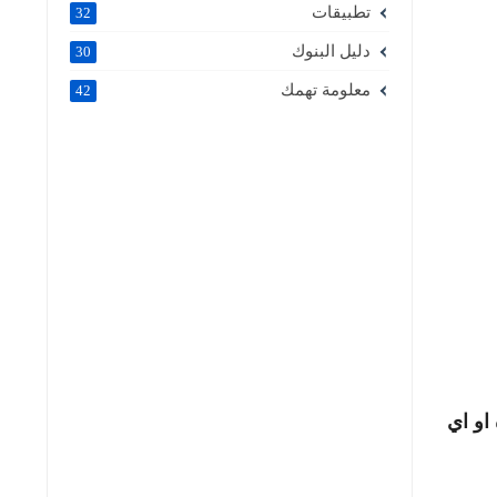
تطبيقات
32
دليل البنوك
30
معلومة تهمك
42
او اي