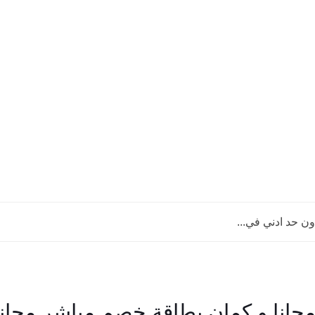
ن حد ادني في...
انا و كمان بطاقة خصم مباشر مجانا