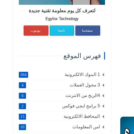
لتعرف كل يوم معلومة تقنية جديدة
Egyfox Technology
صفحتنا
تابعنا
يوتيوب
فهرس الموقع
1 البنوك الالكترونية
364
3 محول العملات
4
4الربح من الانترنت
6
5 برامج ايجي فوكس
2
المحافظ الالكترونية
15
امن المعلومات
10