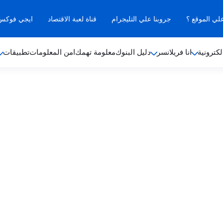
علي الموقع ؟
جروبنا علي التليجرام
قناة لعبة الاقتصاد
ايجي فوكس ب
لكترونية
انا فريلانسر
دليل البنوك
معلومة تهمك
امن المعلومات
تطبيقات