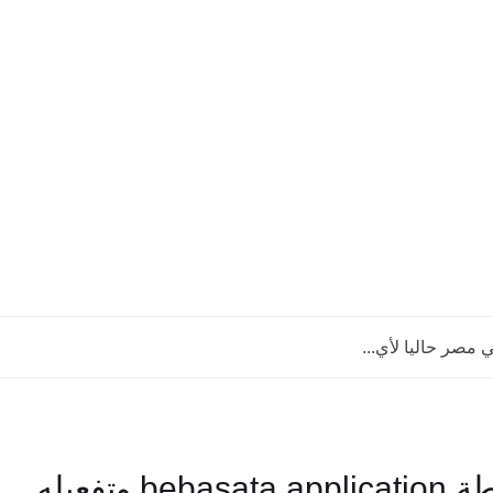
صر حاليا لأي...
خطوات التسجيل في تطبيق ببساطة bebasata application وتفعيله