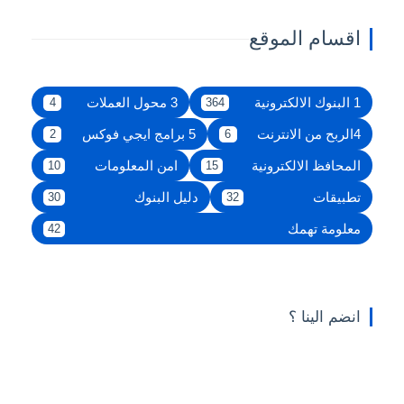
اقسام الموقع
1 البنوك الالكترونية
3 محول العملات
4
364
4الربح من الانترنت
5 برامج ايجي فوكس
2
6
المحافظ الالكترونية
امن المعلومات
10
15
تطبيقات
دليل البنوك
30
32
معلومة تهمك
42
انضم الينا ؟