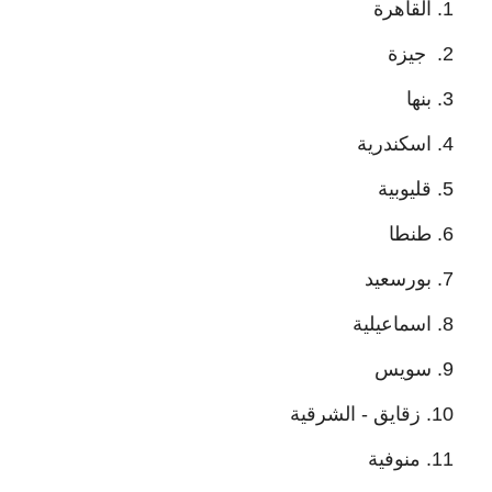
القاهرة
جيزة
بنها
اسكندرية
قليوبية
طنطا
بورسعيد
اسماعيلية
سويس
زقايق - الشرقية
منوفية