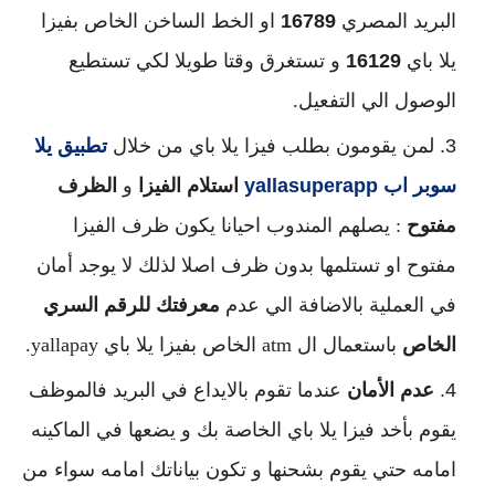
البريد المصري
16789
او الخط الساخن الخاص بفيزا
يلا باي
16129
و تستغرق وقتا طويلا لكي تستطيع
الوصول الي التفعيل.
لمن يقومون بطلب فيزا يلا باي من خلال
تطبيق يلا
سوبر اب
yallasuperapp
استلام الفيزا
و
الظرف
مفتوح
: يصلهم المندوب احيانا يكون ظرف الفيزا
مفتوح او تستلمها بدون ظرف اصلا لذلك لا يوجد أمان
في العملية بالاضافة الي عدم
معرفتك للرقم السري
الخاص
باستعمال ال atm الخاص بفيزا يلا باي yallapay.
عدم الأمان
عندما تقوم بالايداع في البريد فالموظف
يقوم بأخد فيزا يلا باي الخاصة بك و يضعها في الماكينه
امامه حتي يقوم بشحنها و تكون بياناتك امامه سواء من