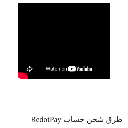
طرق شحن حساب RedotPay