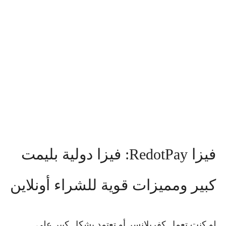
فيزا RedotPay: فيزا دولية بليمت
كبير ومميزات قوية للشراء أونلاين
لو كنت تعمل كفريلانسر أو تعتمد بشكل كبير على