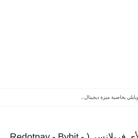
ايلي بخاصية ميزة ديجيتال...
مقارنة بين اقوي 5 بطاقات دولية لأي فريلانسر ( Redotpay - Bybit -