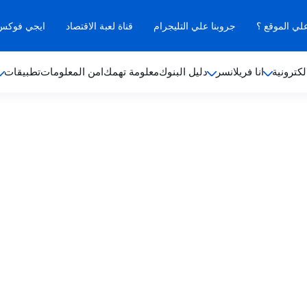
علي الموقع ؟
جروبنا علي التليجرام
قناة لعبة الاقتصاد
ايجي فوكس ب
لكترونية
انا فريلانسر
دليل البنوك
معلومة تهمك
امن المعلومات
تطبيقات