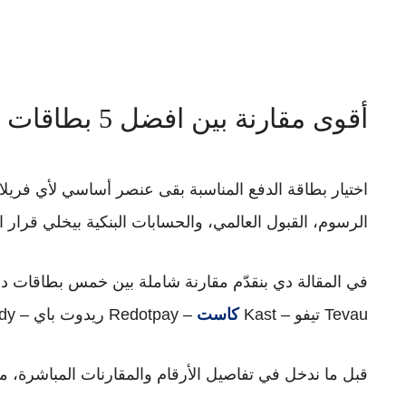
أقوى مقارنة بين افضل 5 بطاقات دولية لأي فريلانسر للفريلانسرز
اختيار بطاقة الدفع المناسبة بقى عنصر أساسي لأي فري
الرسوم، القبول العالمي، والحسابات البنكية بيخلي قرار ا
في المقالة دي بنقدّم مقارنة شاملة بين خمس بطاقات دولي
Tevau تيفو – Kast
كاست
– Redotpay ريدوت باي – Cardy كاردي – Bybit
قبل ما ندخل في تفاصيل الأرقام والمقارنات المباشرة، مه