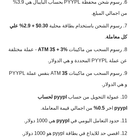
رسوم شحن محفظة PYYPL بحساب البايبال هي 3.9%
من اجمالي المبلغ.
رسوم الشحن باستخدام بطاقة محلية
0.30$ + 2.9% علي
كل معاملة
.
رسوم السحب من ماكينات
ATM 3$ + 3%
- عملة مختلفة
عن عملة PYYPL المحددة و هي الدولار.
رسوم السحب من ماكينات ATM
3$
بنفس عملة PYYPL
و هي الدولار.
عمولة التحويل من حساب
pyypl لحساب
pyypl
اخر
0.5%
من اجمالي قيمة المعاملة.
حدود التعامل اليومي في
pyypl
هي 1000 دولار.
اقصي حد للايداع في بطاقة pyypl هو 1000 دولار.