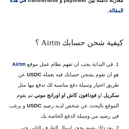
مقارنة كاملة بين payoneer و transferwise
في هذة
المقالة
.
كيفية شحن حسابك Airtm ؟
في البداية يجب ان تفهم نظام عمل موقع
Airtm
هو ان تقوم بشحن حسابك فيه بعملة
USDC
عن
طريق اختيار وسيلة دفع مناسبة لك تدفع بيها مثل
سكريل
او
فودافون كاش او اورانج موني
ثم يقوم
الموقع بالبحث عن شخص لديه رصيد
USDC
و يرغب
في رصيد من وسيلة الدفع الخاصة بك.
بعد ذلك يقوم بحجز اموال الطرف التاني حتي