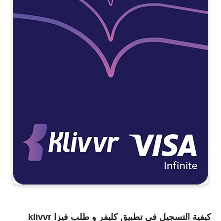
كيفية التسجيل في تطبيق كليفر و طلب فيزا klivvr