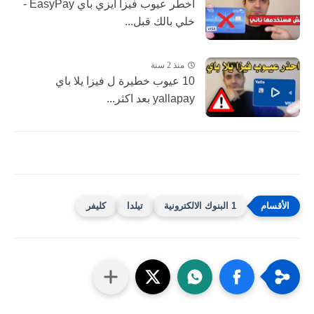
اخطر عيوب فيزا ايزي باي EasyPay -
خلي بالك قبل...
منذ 2 سنة
10 عيوب خطيرة ل فيزا يلا باي
yallapay بعد اكثر...
1 البنوك الالكترونية
تيلدا
كليفر