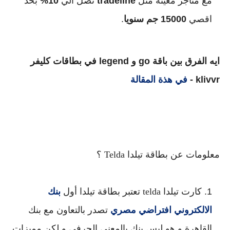
مع متاجر معينة مثل
tradeline
تصل الي
10%
بحد
اقصي
15000 جم سنويا
.
ايه الفرق بين باقة go و legend في بطاقات كليفر
klivvr -
في هذة المقالة
معلومات عن بطاقة تيلدا Telda ؟
كارت تيلدا telda تعتبر بطاقة تيلدا أول
بنك
الالكتروني افتراضي مصري
تصدر بالتعاون مع بنك
القاهرة و هو ليس بنك بالمعني الحرفي و لكن مميزات