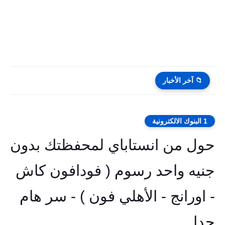
📁 آخر الأخبار
1 البنوك الالكترونية
حول من انستاباي لمحفظتك بدون
جنيه واحد رسوم ( فودافون كاش
- اورانج - الأهلي فون ) - سر هام
جدا