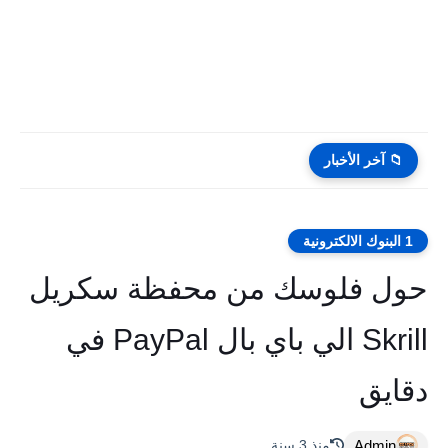
📁 آخر الأخبار
1 البنوك الالكترونية
حول فلوسك من محفظة سكريل
Skrill الي باي بال PayPal في
دقايق
Admin
منذ 3 سنة