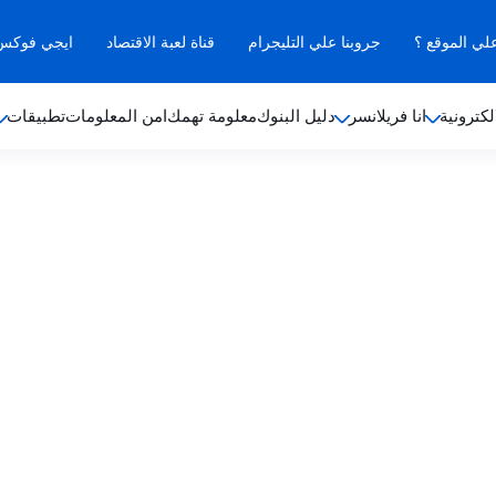
علي الموقع ؟
جروبنا علي التليجرام
قناة لعبة الاقتصاد
ايجي فوكس ب
لكترونية
انا فريلانسر
دليل البنوك
معلومة تهمك
امن المعلومات
تطبيقات