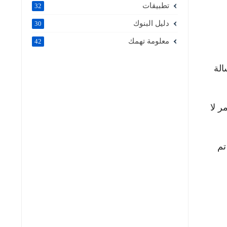
تطبيقات
32
دليل البنوك
30
معلومة تهمك
42
الة
ر لا
تم