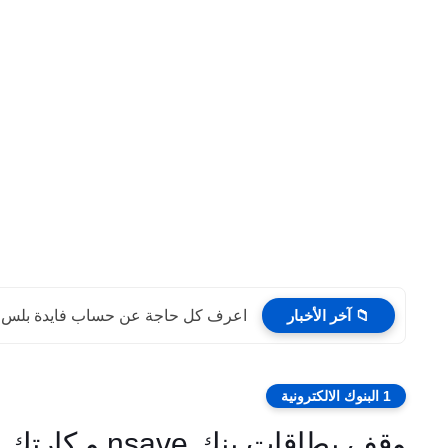
📁 آخر الأخبار
اعرف كل حاجة عن حساب فايدة بلس من 
1 البنوك الالكترونية
وقف بطاقات بنك nsave و كارتك هيتوقف - الحق نفسك بسرعة !