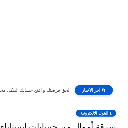
📁 آخر الأخبار
الحق فرصتك و افتح حسابك البنكي مجانا
1 البنوك الالكترونية
سرقة أموال من حسابات إنستاباي