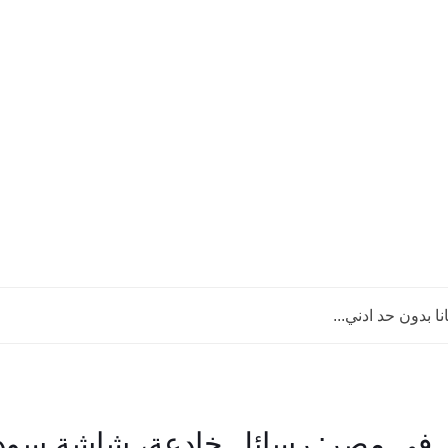
 بدون حد ادني...
 في مصر: رسائل خادعة، شاشة سودا