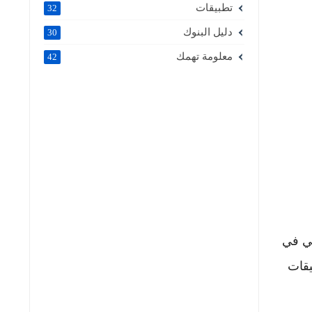
تطبيقات
32
دليل البنوك
30
معلومة تهمك
42
ني في
يقات