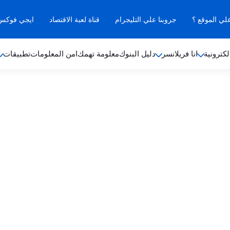
علي الموقع ؟
جروبنا علي التليجرام
قناة لعبة الاقتصاد
ايجي فوكس ب
لكترونية
انا فريلانسر
دليل البنوك
معلومة تهمك
امن المعلومات
تطبيقات