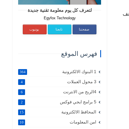
لتعرف كل يوم معلومة تقنية جديدة
تف
Egyfox Technology
صفحتنا
تابعنا
يوتيوب
فهرس الموقع
1 البنوك الالكترونية
364
3 محول العملات
4
4الربح من الانترنت
6
5 برامج ايجي فوكس
2
المحافظ الالكترونية
15
امن المعلومات
10