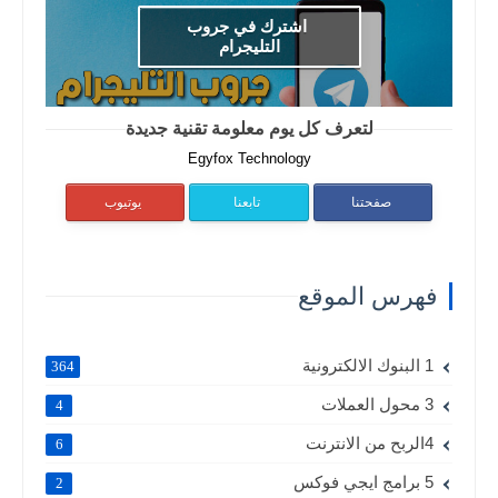
اشترك في جروب
التليجرام
لتعرف كل يوم معلومة تقنية جديدة
Egyfox Technology
صفحتنا
تابعنا
يوتيوب
فهرس الموقع
1 البنوك الالكترونية
364
3 محول العملات
4
4الربح من الانترنت
6
5 برامج ايجي فوكس
2