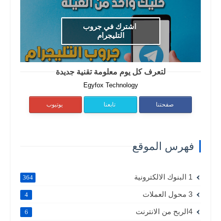
اشترك في جروب
التليجرام
لتعرف كل يوم معلومة تقنية جديدة
Egyfox Technology
صفحتنا
تابعنا
يوتيوب
فهرس الموقع
1 البنوك الالكترونية
364
3 محول العملات
4
4الربح من الانترنت
6