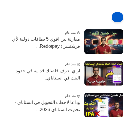
منذ عام
مقارنة بين اقوي 5 بطاقات دولية لأي
فريلانسر ( Redotpay...
منذ عام
ازاي تعرف فاضلك قد ايه في حدود
البنك في انستاباي...
منذ عام
وداعا لاخطاء التحويل في انستاباي -
تحديث انستاباي 2026...