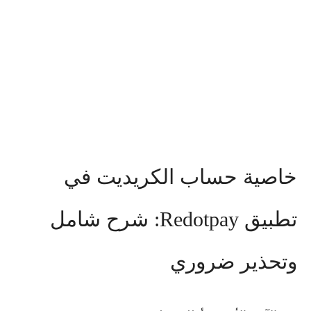
خاصية حساب الكريديت في
تطبيق Redotpay: شرح شامل
وتحذير ضروري