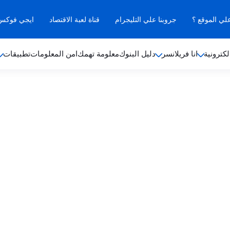
علي الموقع ؟
جروبنا علي التليجرام
قناة لعبة الاقتصاد
ايجي فوكس ب
لكترونية
انا فريلانسر
دليل البنوك
معلومة تهمك
امن المعلومات
تطبيقات