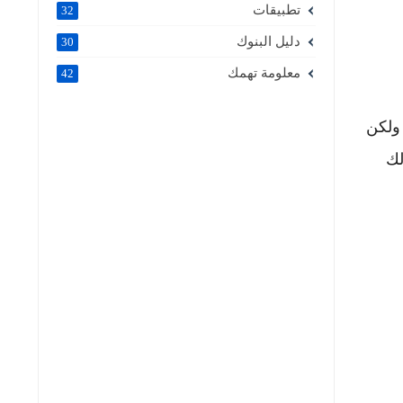
تطبيقات
32
دليل البنوك
30
معلومة تهمك
42
 ولكن
لك