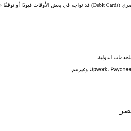
بطاقات الخصم المباشر المرتبطة بالحسابات بالجنيه المصري (Debit Cards) قد تواجه في بعض الأوقات قيودًا أو توق
لخدمات الدولية.
Upwork، Payonee
وغيرهم.
مصر