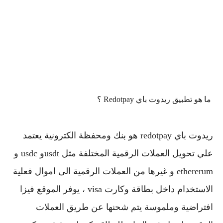
ما هو تطبيق ريدوت باي Redotpay ؟
ريدوت باي redotpay هو بنك ومحفظة الكترونية يعتمد
علي تحويل العملات الرقمية المختلفة مثل usdtو usdc و
ethererum و غيرها من العملات الرقمية الى اموال فعلية
الاستخدام داخل بطاقة وكارت visa ، يوفر الموقع فيزا
افتراضية وملموسة يتم شحنها عن طريق العملات