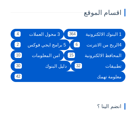
اقسام الموقع
1 البنوك الالكترونية
3 محول العملات
4
364
4الربح من الانترنت
5 برامج ايجي فوكس
2
6
المحافظ الالكترونية
امن المعلومات
10
15
تطبيقات
دليل البنوك
30
32
معلومة تهمك
42
انضم الينا ؟