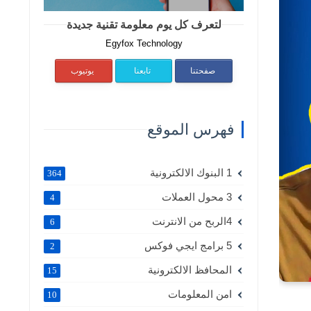
لتعرف كل يوم معلومة تقنية جديدة
Egyfox Technology
صفحتنا
تابعنا
يوتيوب
فهرس الموقع
1 البنوك الالكترونية
364
3 محول العملات
4
4الربح من الانترنت
6
5 برامج ايجي فوكس
2
المحافظ الالكترونية
15
امن المعلومات
10