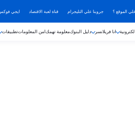
علي الموقع ؟
جروبنا علي التليجرام
قناة لعبة الاقتصاد
ايجي فوكس ب
لكترونية
انا فريلانسر
دليل البنوك
معلومة تهمك
امن المعلومات
تطبيقات