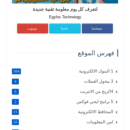
لتعرف كل يوم معلومة تقنية جديدة
Egyfox Technology
صفحتنا
تابعنا
يوتيوب
فهرس الموقع
1 البنوك الالكترونية
364
3 محول العملات
4
4الربح من الانترنت
6
5 برامج ايجي فوكس
2
المحافظ الالكترونية
15
امن المعلومات
10