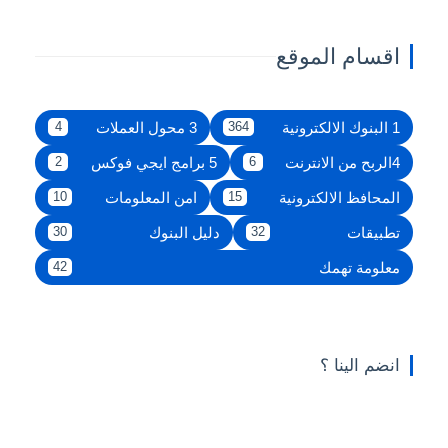
اقسام الموقع
1 البنوك الالكترونية
3 محول العملات
4
364
4الربح من الانترنت
5 برامج ايجي فوكس
2
6
المحافظ الالكترونية
امن المعلومات
10
15
تطبيقات
دليل البنوك
30
32
معلومة تهمك
42
انضم الينا ؟