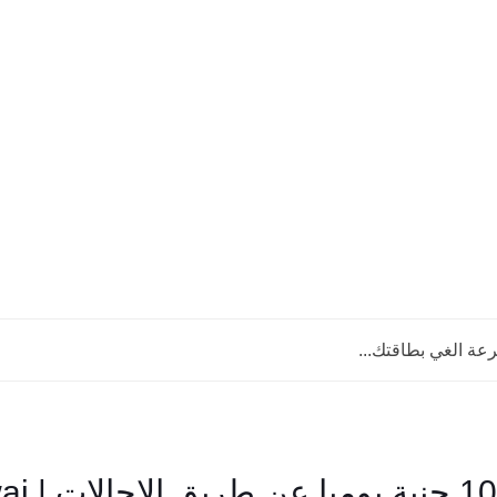
ة الغي بطاقتك...
الربح من تطبيق كواي اكثر من