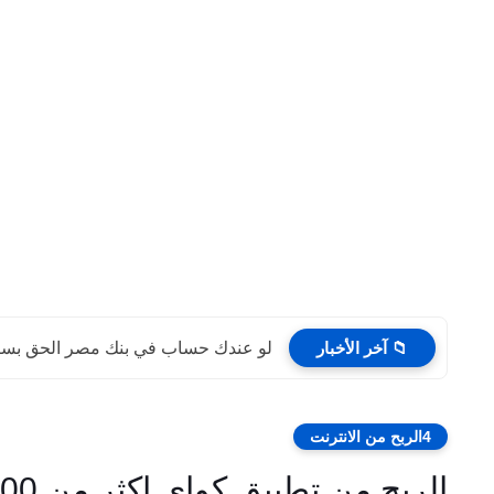
📁 آخر الأخبار
لو عندك حساب في بنك مصر الحق بسرع
4الربح من الانترنت