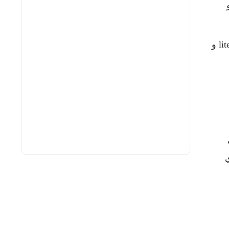
كس و
: عن طريق استغلال ارتفاع اسعار العملات الرقمية كالبيتكوين Bitcoin و اللايتكوين litecoin و