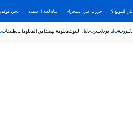
علي الموقع ؟
جروبنا علي التليجرام
قناة لعبة الاقتصاد
ايجي فوكس ب
لكترونية
انا فريلانسر
دليل البنوك
معلومة تهمك
امن المعلومات
تطبيقات