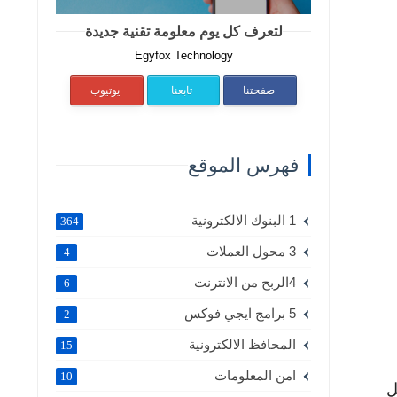
لتعرف كل يوم معلومة تقنية جديدة
Egyfox Technology
صفحتنا
تابعنا
يوتيوب
فهرس الموقع
1 البنوك الالكترونية
364
3 محول العملات
4
4الربح من الانترنت
6
5 برامج ايجي فوكس
2
المحافظ الالكترونية
15
امن المعلومات
10
ل