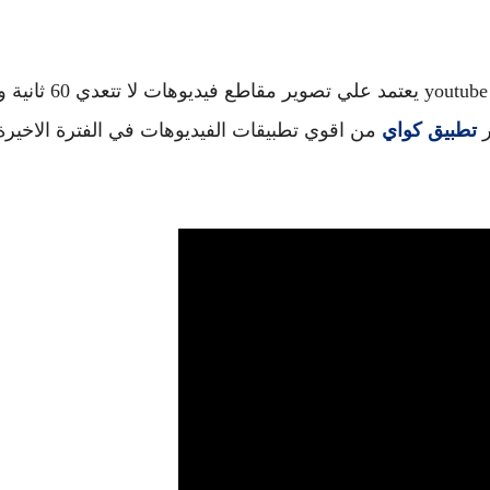
هو تطبيق يشبه الي حد كبير تطبيق التيك توك و الyoutube shorts يعتمد علي تصوير مقاطع فيديوهات لا تتعدي 60 ث
ر
تطبيق كواي
من اقوي تطبيقات الفيديوهات في الفترة الاخيرة