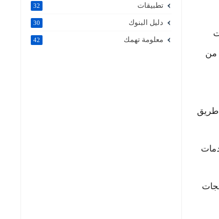
تطبيقات
32
دليل البنوك
30
ت
معلومة تهمك
42
 من
 طريق
دمات
تجات