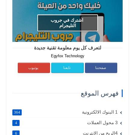
اشترك في جروب
التليجرام
لتعرف كل يوم معلومة تقنية جديدة
Egyfox Technology
صفحتنا
تابعنا
يوتيوب
فهرس الموقع
1 البنوك الالكترونية
364
3 محول العملات
4
4الربح من الانترنت
6