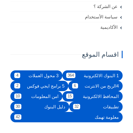
عن الشركة ؟
سياسة الأستخدام
الأكاديمية
اقسام الموقع
1 البنوك الالكترونية
3 محول العملات
4
364
4الربح من الانترنت
5 برامج ايجي فوكس
2
6
المحافظ الالكترونية
امن المعلومات
10
15
تطبيقات
دليل البنوك
30
32
معلومة تهمك
42